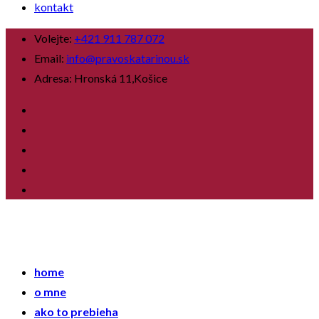
kontakt
Volejte:
+421 911 787 072
Email:
info@pravoskatarinou.sk
Adresa:
Hronská 11,Košice
home
o mne
ako to prebieha