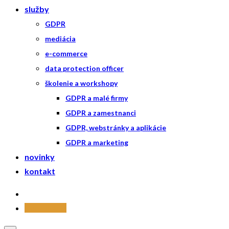
služby
GDPR
mediácia
e-commerce
data protection officer
školenie a workshopy
GDPR a malé firmy
GDPR a zamestnanci
GDPR, webstránky a aplikácie
GDPR a marketing
novinky
kontakt
Konzultácia