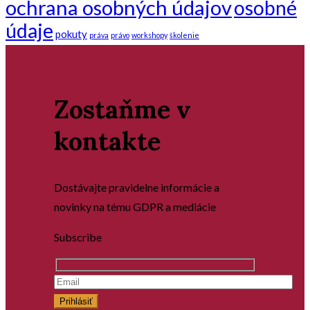
ochrana osobných údajov
osobné
údaje
pokuty
práva
právo
workshopy
školenie
Zostaňme v
kontakte
Dostávajte pravidelne informácie a
novinky na tému GDPR a mediácie
Subscribe
Prihlásiť