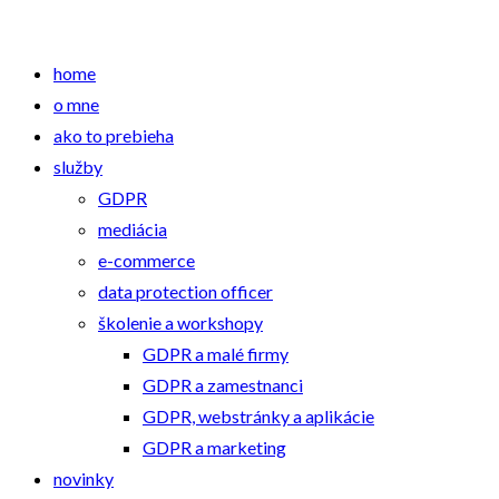
home
o mne
ako to prebieha
služby
GDPR
mediácia
e-commerce
data protection officer
školenie a workshopy
GDPR a malé firmy
GDPR a zamestnanci
GDPR, webstránky a aplikácie
GDPR a marketing
novinky