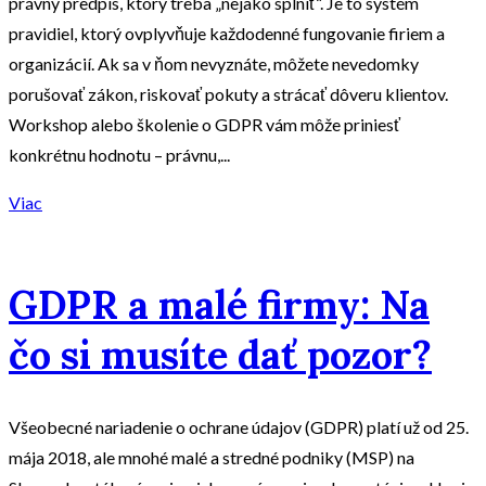
právny predpis, ktorý treba „nejako splniť“. Je to systém
pravidiel, ktorý ovplyvňuje každodenné fungovanie firiem a
organizácií. Ak sa v ňom nevyznáte, môžete nevedomky
porušovať zákon, riskovať pokuty a strácať dôveru klientov.
Workshop alebo školenie o GDPR vám môže priniesť
konkrétnu hodnotu – právnu,...
Viac
GDPR a malé firmy: Na
čo si musíte dať pozor?
Všeobecné nariadenie o ochrane údajov (GDPR) platí už od 25.
mája 2018, ale mnohé malé a stredné podniky (MSP) na