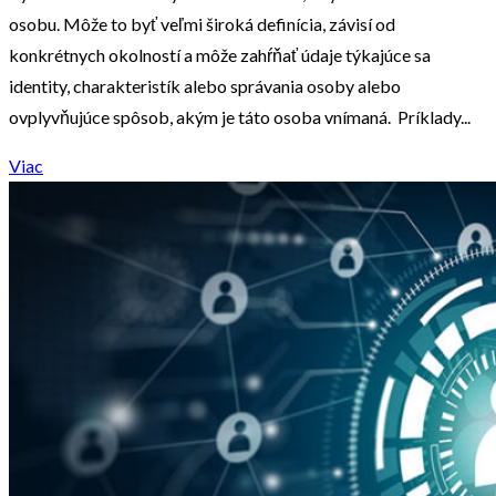
osobu. Môže to byť veľmi široká definícia, závisí od
konkrétnych okolností a môže zahŕňať údaje týkajúce sa
identity, charakteristík alebo správania osoby alebo
ovplyvňujúce spôsob, akým je táto osoba vnímaná. Príklady...
Viac