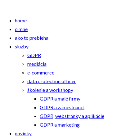
home
o mne
ako to prebieha
služby
GDPR
mediácia
e-commerce
data protection officer
školenie a workshopy
GDPR a malé firmy
GDPR a zamestnanci
GDPR, webstránky a aplikácie
GDPR a marketing
novinky