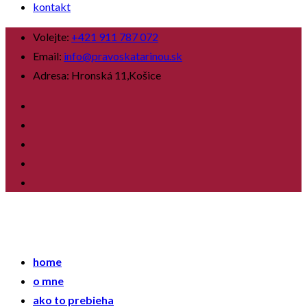
kontakt
Volejte:
+421 911 787 072
Email:
info@pravoskatarinou.sk
Adresa:
Hronská 11,Košice
home
o mne
ako to prebieha