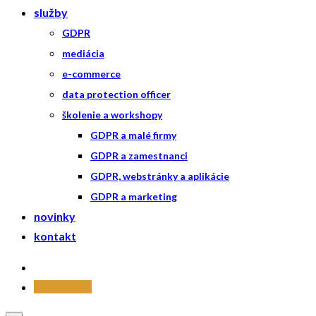
služby
GDPR
mediácia
e-commerce
data protection officer
školenie a workshopy
GDPR a malé firmy
GDPR a zamestnanci
GDPR, webstránky a aplikácie
GDPR a marketing
novinky
kontakt
Konzultácia