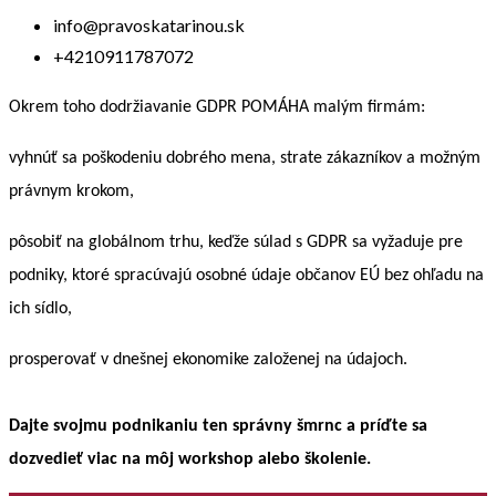
info@pravoskatarinou.sk
+4210911787072
Okrem toho dodržiavanie GDPR POMÁHA malým firmám:
vyhnúť sa poškodeniu dobrého mena, strate zákazníkov a možným
právnym krokom,
pôsobiť na globálnom trhu, keďže súlad s GDPR sa vyžaduje pre
podniky, ktoré spracúvajú osobné údaje občanov EÚ bez ohľadu na
ich sídlo,
prosperovať v dnešnej ekonomike založenej na údajoch.
Dajte svojmu podnikaniu ten správny šmrnc a príďte sa
dozvedieť viac na môj workshop alebo školenie.